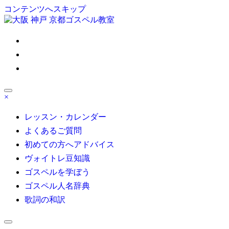
コンテンツへスキップ
ゴスペル 大阪/京都/神
戸/東京/名古屋/博多｜
×
Satisfy My Soul
大人の部活系ゴスペル受講生募集！初心者も安心無料体験レ
ッスン受付中！自分の声を好きになる
レッスン・カレンダー
よくあるご質問
初めての方へアドバイス
ヴォイトレ豆知識
ゴスペルを学ぼう
ゴスペル人名辞典
歌詞の和訳