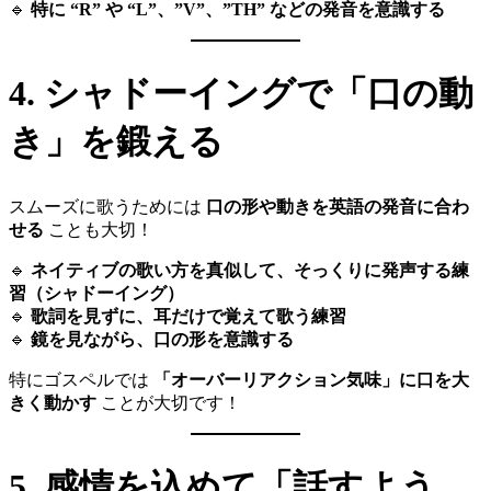
🔹
特に “R” や “L”、”V”、”TH” などの発音を意識する
4. シャドーイングで「口の動
き」を鍛える
スムーズに歌うためには
口の形や動きを英語の発音に合わ
せる
ことも大切！
🔹
ネイティブの歌い方を真似して、そっくりに発声する練
習（シャドーイング）
🔹
歌詞を見ずに、耳だけで覚えて歌う練習
🔹
鏡を見ながら、口の形を意識する
特にゴスペルでは
「オーバーリアクション気味」に口を大
きく動かす
ことが大切です！
5. 感情を込めて「話すよう