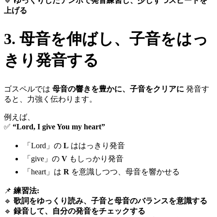
🔹
ゆっくりしたテンポで発音練習し、少しずつスピードを
上げる
3. 母音を伸ばし、子音をはっ
きり発音する
ゴスペルでは
母音の響きを豊かに、子音をクリアに
発音す
ると、力強く伝わります。
例えば、
✅
“Lord, I give You my heart”
「Lord」の
L
ははっきり発音
「give」の
V
もしっかり発音
「heart」は
R
を意識しつつ、母音を響かせる
📌
練習法:
🔹
歌詞をゆっくり読み、子音と母音のバランスを意識する
🔹
録音して、自分の発音をチェックする