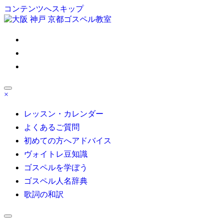
コンテンツへスキップ
ゴスペル 大阪/京都/神戸/東京/名古屋/博多｜Satisfy My Soul
×
大人の部活系ゴスペル受講生募集！初心者も安心無料体験レ
ッスン受付中！自分の声を好きになる
レッスン・カレンダー
よくあるご質問
初めての方へアドバイス
ヴォイトレ豆知識
ゴスペルを学ぼう
ゴスペル人名辞典
歌詞の和訳