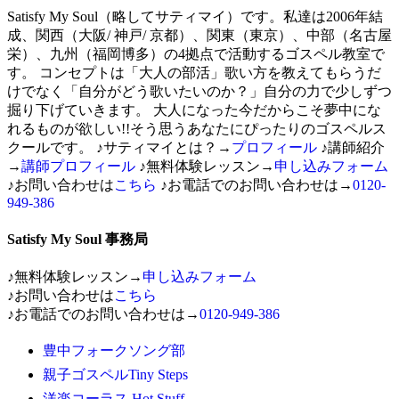
Satisfy My Soul（略してサティマイ）です。私達は2006年結
成、関西（大阪/ 神戸/ 京都）、関東（東京）、中部（名古屋
栄）、九州（福岡博多）の4拠点で活動するゴスペル教室で
す。 コンセプトは「大人の部活」歌い方を教えてもらうだ
けでなく「自分がどう歌いたいのか？」自分の力で少しずつ
掘り下げていきます。 大人になった今だからこそ夢中にな
れるものが欲しい!!そう思うあなたにぴったりのゴスペルス
クールです。 ♪サティマイとは？→
プロフィール
♪講師紹介
→
講師プロフィール
♪無料体験レッスン→
申し込みフォーム
♪お問い合わせは
こちら
♪お電話でのお問い合わせは→
0120-
949-386
Satisfy My Soul 事務局
♪無料体験レッスン→
申し込みフォーム
♪お問い合わせは
こちら
♪お電話でのお問い合わせは→
0120-949-386
豊中フォークソング部
親子ゴスペルTiny Steps
洋楽コーラス Hot Stuff