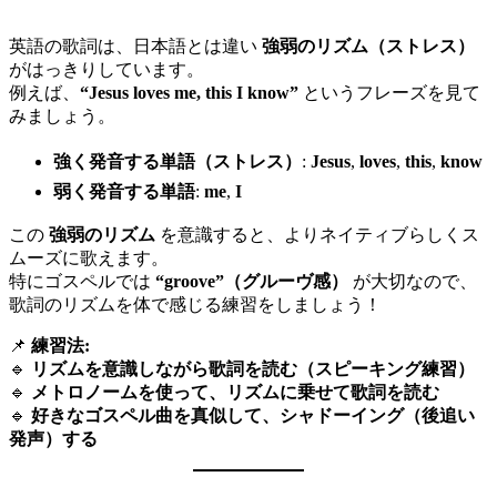
英語の歌詞は、日本語とは違い
強弱のリズム（ストレス）
がはっきりしています。
例えば、
“Jesus loves me, this I know”
というフレーズを見て
みましょう。
強く発音する単語（ストレス）
:
Jesus
,
loves
,
this
,
know
弱く発音する単語
:
me
,
I
この
強弱のリズム
を意識すると、よりネイティブらしくス
ムーズに歌えます。
特にゴスペルでは
“groove”（グルーヴ感）
が大切なので、
歌詞のリズムを体で感じる練習をしましょう！
📌
練習法:
🔹
リズムを意識しながら歌詞を読む（スピーキング練習）
🔹
メトロノームを使って、リズムに乗せて歌詞を読む
🔹
好きなゴスペル曲を真似して、シャドーイング（後追い
発声）する