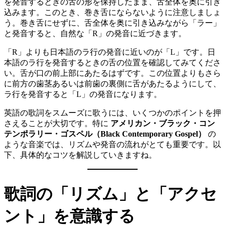
を発音するときの舌の形を保持したまま、舌全体を奥に引き
込みます。このとき、巻き舌にならないように注意しましょ
う。巻き舌にせずに、舌全体を奥に引き込みながら「ラー」
と発音すると、自然な「R」の発音に近づきます。
「R」よりも日本語のラ行の発音に近いのが「L」です。日
本語のラ行を発音するときの舌の位置を確認してみてくださ
い。舌が口の前上部にあたるはずです。この位置よりもさら
に前方の歯茎あるいは前歯の裏側に舌があたるようにして、
ラ行を発音すると「L」の発音になります。
英語の歌詞をスムーズに歌うには、いくつかのポイントを押
さえることが大切です。特に
アメリカン・ブラック・コン
テンポラリー・ゴスペル（Black Contemporary Gospel）
の
ような音楽では、リズムや発音の流れがとても重要です。以
下、具体的なコツを解説していきますね。
歌詞の「リズム」と「アクセ
ント」を意識する