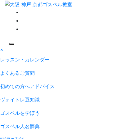
コ
ン
ゴスペル 大阪/京都/
テ
ン
ツ
神戸/東京/名古屋/博
へ
ス
×
大人の部活系ゴスペル受講生募集！初心者も安心無料体験レ
キ
ッスン受付中！自分の声を好きになる
多｜Satisfy My Soul
レッスン・カレンダー
ッ
プ
よくあるご質問
初めての方へアドバイス
ヴォイトレ豆知識
ゴスペルを学ぼう
ゴスペル人名辞典