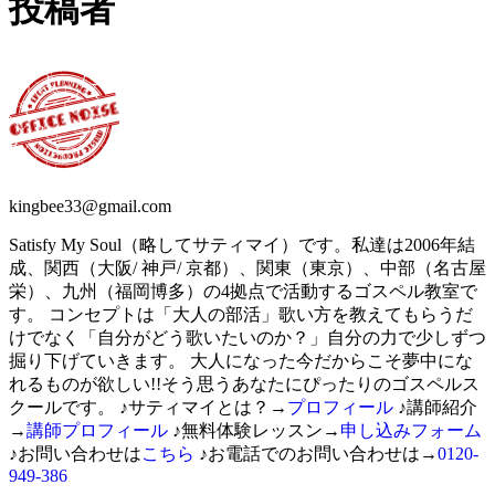
投稿者
kingbee33@gmail.com
Satisfy My Soul（略してサティマイ）です。私達は2006年結
成、関西（大阪/ 神戸/ 京都）、関東（東京）、中部（名古屋
栄）、九州（福岡博多）の4拠点で活動するゴスペル教室で
す。 コンセプトは「大人の部活」歌い方を教えてもらうだ
けでなく「自分がどう歌いたいのか？」自分の力で少しずつ
掘り下げていきます。 大人になった今だからこそ夢中にな
れるものが欲しい!!そう思うあなたにぴったりのゴスペルス
クールです。 ♪サティマイとは？→
プロフィール
♪講師紹介
→
講師プロフィール
♪無料体験レッスン→
申し込みフォーム
♪お問い合わせは
こちら
♪お電話でのお問い合わせは→
0120-
949-386