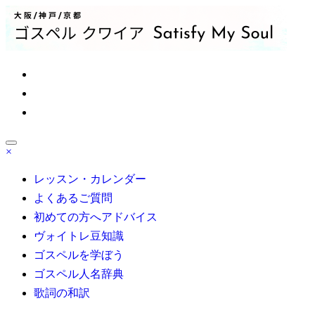
コ
ン
テ
ン
ツ
ゴスペル 大阪/京都/神戸/東京/名古屋/博多｜Satisfy My Soul
へ
ス
キ
ッ
プ
×
大人の部活系ゴスペル受講生募集！初心者も安心無料体験レ
ッスン受付中！自分の声を好きになる
レッスン・カレンダー
よくあるご質問
初めての方へアドバイス
ヴォイトレ豆知識
ゴスペルを学ぼう
ゴスペル人名辞典
歌詞の和訳