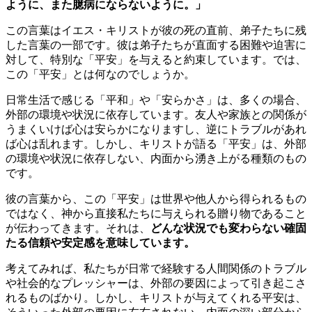
ように、また臆病にならないように。」
この言葉はイエス・キリストが彼の死の直前、弟子たちに残
した言葉の一部です。彼は弟子たちが直面する困難や迫害に
対して、特別な「平安」を与えると約束しています。では、
この「平安」とは何なのでしょうか。
日常生活で感じる「平和」や「安らかさ」は、多くの場合、
外部の環境や状況に依存しています。友人や家族との関係が
うまくいけば心は安らかになりますし、逆にトラブルがあれ
ば心は乱れます。しかし、
キリストが語る「平安」は、外部
の環境や状況に依存しない、内面から湧き上がる種類のもの
です。
彼の言葉から、この「平安」は世界や他人から得られるもの
ではなく、神から直接私たちに与えられる贈り物であること
が伝わってきます。それは、
どんな状況でも変わらない確固
たる信頼や安定感を意味しています。
考えてみれば、私たちが日常で経験する人間関係のトラブル
や社会的なプレッシャーは、外部の要因によって引き起こさ
れるものばかり。しかし、キリストが与えてくれる平安は、