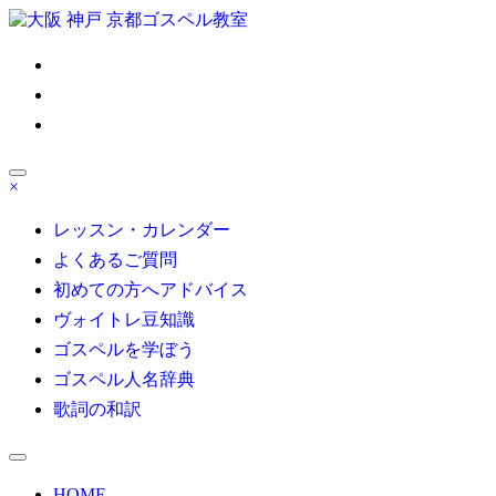
コ
ン
ゴスペル 大阪/京都/神戸/東京/名古屋/博多｜Satisfy My Soul
テ
ン
ツ
へ
ス
キ
×
ッ
大人の部活系ゴスペル受講生募集！初心者も安心無料体験レ
プ
レッスン・カレンダー
よくあるご質問
初めての方へアドバイス
ヴォイトレ豆知識
ゴスペルを学ぼう
ゴスペル人名辞典
歌詞の和訳
HOME