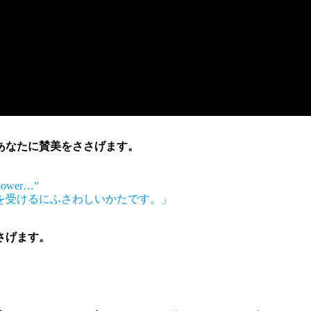
あなたに賛美をささげます。
d power…”
を受けるにふさわしいかたです。」
さげます。