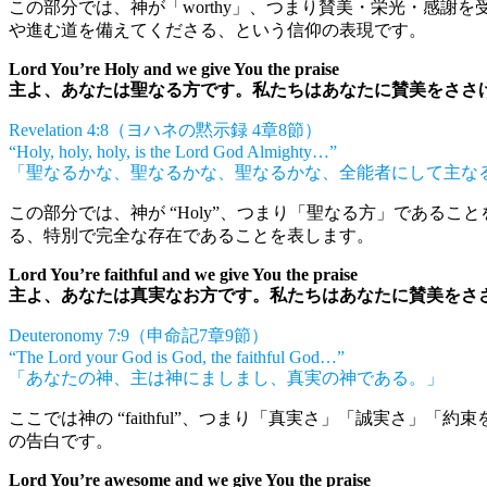
この部分では、神が「worthy」、つまり賛美・栄光・感謝を受
や進む道を備えてくださる、という信仰の表現です。
Lord You’re Holy and we give You the praise
主よ、あなたは聖なる方です。私たちはあなたに賛美をささ
Revelation 4:8（ヨハネの黙示録 4章8節）
“Holy, holy, holy, is the Lord God Almighty…”
「聖なるかな、聖なるかな、聖なるかな、全能者にして主な
この部分では、神が “Holy”、つまり「聖なる方」であ
る、特別で完全な存在であることを表します。
Lord You’re faithful and we give You the praise
主よ、あなたは真実なお方です。私たちはあなたに賛美をさ
Deuteronomy 7:9（申命記7章9節）
“The Lord your God is God, the faithful God…”
「あなたの神、主は神にましまし、真実の神である。」
ここでは神の “faithful”、つまり「真実さ」「誠実
の告白です。
Lord You’re awesome and we give You the praise