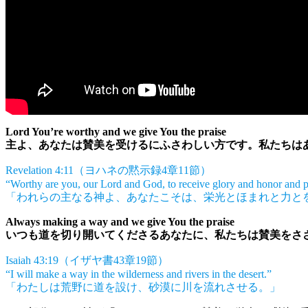
Lord You’re worthy and we give You the praise
主よ、あなたは賛美を受けるにふさわしい方です。私たちは
Revelation 4:11（ヨハネの黙示録4章11節）
“Worthy are you, our Lord and God, to receive glory and honor an
「われらの主なる神よ、あなたこそは、栄光とほまれと力と
Always making a way and we give You the praise
いつも道を切り開いてくださるあなたに、私たちは賛美をさ
Isaiah 43:19（イザヤ書43章19節）
“I will make a way in the wilderness and rivers in the desert.”
「わたしは荒野に道を設け、砂漠に川を流れさせる。」