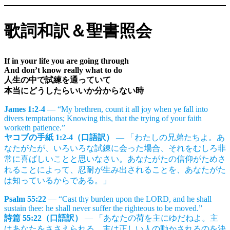
歌詞和訳＆聖書照会
If in your life you are going through
And don’t know really what to do
人生の中で試練を通っていて
本当にどうしたらいいか分からない時
James 1:2-4
— “My brethren, count it all joy when ye fall into
divers temptations; Knowing this, that the trying of your faith
worketh patience.”
ヤコブの手紙 1:2-4（口語訳）
— 「わたしの兄弟たちよ。あ
なたがたが、いろいろな試錬に会った場合、それをむしろ非
常に喜ばしいことと思いなさい。あなたがたの信仰がためさ
れることによって、忍耐が生み出されることを、あなたがた
は知っているからである。」
Psalm 55:22
— “Cast thy burden upon the LORD, and he shall
sustain thee: he shall never suffer the righteous to be moved.”
詩篇 55:22（口語訳）
— 「あなたの荷を主にゆだねよ。主
はあなたをささえられる。主は正しい人の動かされるのを決