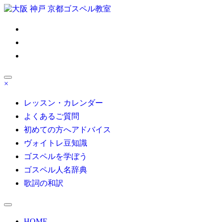
コ
ン
ゴスペル 大阪/京都/神戸/東京/名古屋/博多｜Satisfy My Soul
テ
ン
ツ
へ
ス
キ
×
ッ
大人の部活系ゴスペル受講生募集！初心者も安心無料体験レ
プ
ッスン受付中！自分の声を好きになる
レッスン・カレンダー
よくあるご質問
初めての方へアドバイス
ヴォイトレ豆知識
ゴスペルを学ぼう
ゴスペル人名辞典
歌詞の和訳
HOME