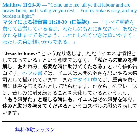
Matthew 11:28-30
— “Come unto me, all ye that labour and are
heavy laden, and I will give you rest… For my yoke is easy, and my
burden is light.”
マタイによる福音書 11:28-30（口語訳）
— 「すべて重荷を
負うて苦労している者は、わたしのもとにきなさい。あなた
がたを休ませてあげよう。…わたしのくびきは負いやすく、
わたしの荷は軽いからである。」
“Jesus he knows”
という繰り返しは、ただ「イエスは情報と
して知っている」という意味ではなく、
「私たちの痛みを理
解し、あわれみ、必要な時に助けてくださる」
という信仰告
白です。
ヘブル書
では、イエスは人間の弱さを思いやる大祭
司として描かれています。また
マタイ11章
では、重荷を負う
者に休みを与える方として語られます。だからこのフレーズ
は、苦しみに耐え続けることを美化しているというより、
「もう限界だ」と感じる時にも、イエスはその限界を知り、
休みと助けを与えてくださる
というゴスペルの慰めを表して
います。
無料体験レッスン