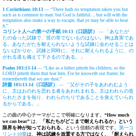
1 Corinthians 10:13
— “There hath no temptation taken you but
such as is common to man: but God is faithful… but will with the
temptation also make a way to escape, that ye may be able to bear
it.”
コリント人への第一の手紙 10:13（口語訳）
— 「あなたが
たの会った試錬で、世の常でないものはない。神は真実であ
る。あなたがたを耐えられないような試錬に会わせることは
ないばかりか、試錬と同時に、それに耐えられるように、の
がれる道も備えて下さるのである。」
Psalm 103:13-14
— “Like as a father pitieth his children, so the
LORD pitieth them that fear him. For he knoweth our frame; he
remembereth that we are dust.”
詩篇 103:13-14（口語訳）
— 「父がその子をあわれむよう
に、主はおのれを恐れる者をあわれまれる。主はわれらの造
られたさまを知り、われらのちりであることを覚えていられ
るからである。」
この曲の中心テーマがここで明確になります。
“How much
we can bear”
は、
「私たちがどこまで耐えられるか」という
限界を神が知っておられる、
という信頼の表現です。
第一コ
リント10章
は、
神は試練を放置する方ではなく、「耐えられ