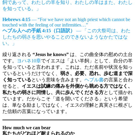
飼であって、わたしの羊を知り、わたしの羊はまた、わたし
を知っている。」
Hebrews 4:15
— “For we have not an high priest which cannot be
touched with the feeling of our infirmities…”
ヘブル人への手紙 4:15（口語訳）
— 「この大祭司は、わた
したちの弱さを思いやることのできないようなかたではな
い。」
繰り返される
“Jesus he knows”
は、この曲全体の慰めの土台
です。
ヨハネ10章
でイエスは「よい羊飼」として、自分の羊
を知っていると言われます。これは、ただ名前や状況を知っ
ているというだけでなく、
弱さ、必要、恐れ、歩む道まで深
く知っている
という意味を含みます。
ヘブル書
の言葉と合わ
せると、
イエスは試練の痛みを外側から眺める方ではなく、
私たちの弱さに同情し、共に歩んでくださる方
として描かれ
ています。だからこそ「道を開いてくださる」という希望
は、単なる励ましではなく、イエスの理解と真実さに根ざし
た信頼の言葉になっています。
How much we can bear
私たちがどれほど耐えられるのか