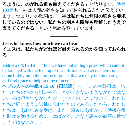
るように、のがれる道も備えてくださる」
と語ります。
詩篇
103篇
も、神は人間の弱さを知っておられる方だと伝えてい
ます。つまりこの歌詞は、
「神は私たちに無限の強さを要求
しているのではない。私たちの弱さも限界も理解したうえで
支えてくださる」
という慰めを歌っています。
Jesus he knows how much we can bear
イエスは、私たちがどれほど耐えられるのかを知っておられ
る
Hebrews 4:15-16
— “For we have not an high priest which cannot
be touched with the feeling of our infirmities… Let us therefore
come boldly unto the throne of grace, that we may obtain mercy,
and find grace to help in time of need.”
ヘブル人への手紙 4:15-16（口語訳）
— 「この大祭司は、わ
たしたちの弱さを思いやることのできないようなかたではな
い。罪は犯されなかったが、すべてのことについて、わたし
たちと同じように試錬に会われたのである。だから、わたし
たちは、あわれみを受け、また、恵みにあずかって時機を得
た助けを受けるために、はばかることなく恵みの御座に近づ
こうではないか。」