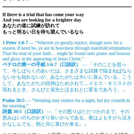
If there is a trial that has come your way
And you are looking for a brighter day
あなたの道に試練が訪れて
もっと明るい日を待ち望んでいるなら
1 Peter 1:6-7
— “Wherein ye greatly rejoice, though now for a
season, if need be, ye are in heaviness through manifold temptations:
That the trial of your faith… might be found unto praise and honour
and glory at the appearing of Jesus Christ.”
ペテロの第一の手紙 1:6-7（口語訳）
— 「そのことを思っ
て、今しばらくのあいだは、さまざまな試錬で悩まねばなら
ないかも知れないが、あなたがたは大いに喜んでいる。こう
して、あなたがたの信仰はためされて…イエス・キリストの
現れるとき、さんびと栄光とほまれとに変るであろう。」
Psalm 30:5
— “Weeping may endure for a night, but joy cometh in
the morning.”
詩篇 30:5（口語訳）
— 「その怒りはただつかのまで、その
恵みはいのちのかぎり長いからである。夜はよもすがら泣き
かなしんでも、朝と共に喜びが来る。」