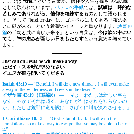
ここでは
“trial”
という言葉が、信仰や人生を揺さぶる試練
として歌われています。
ペテロの手紙
では、
試練は一時的な
苦しみでありながら、信仰を精錬するもの
として語られま
す。そして “brighter day” は、ゴスペルによくある「夜のあ
とに朝が来る」という希望のイメージと重なります。
詩篇30
篇
の「朝と共に喜びが来る」という言葉は、
今は涙の中にい
ても、神の恵みが新しい日をもたらす
という慰めを与えてい
ます。
Just call on Jesus he will make a way
ただイエスを呼び求めなさい
イエスが道を開いてくださる
Isaiah 43:19
— “Behold, I will do a new thing… I will even make
a way in the wilderness, and rivers in the desert.”
イザヤ書 43:19（口語訳）
— 「見よ、わたしは新しい事を
なす。やがてそれは起る、あなたがたはそれを知らないの
か。わたしは荒野に道を設け、さばくに川を流れさせる。」
1 Corinthians 10:13
— “God is faithful… but will with the
temptation also make a way to escape, that ye may be able to bear
it.”