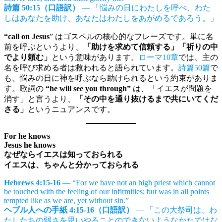
詩篇 50:15（口語訳）
— 「悩みの日にわたしを呼べ、わた
しはあなたを助け、あなたはわたしをあがめるであろう。」
“call on Jesus
” はゴスペルの核心的なフレーズです。単に名
前を呼ぶというより、
「助けを求めて信頼する」「祈りの中
でより頼む」
という意味があります。
ローマ10章
では、主の
名を呼び求める者は救われると語られています。
詩篇50篇
で
も、悩みの日に神を呼ぶなら助けられるという約束がありま
す。歌詞の
“he will see you through”
は、「イエスが問題を
消す」と言うより、
「その中を通り抜けるまで共にいてくだ
さる」
というニュアンスです。
For he knows
Jesus he knows
なぜならイエスは知っておられる
イエスは、ちゃんと分かっておられる
Hebrews 4:15-16
— “For we have not an high priest which cannot
be touched with the feeling of our infirmities; but was in all points
tempted like as we are, yet without sin.”
ヘブル人への手紙 4:15-16（口語訳）
— 「この大祭司は、わ
たしたちの弱さを思いやることのできないようなかたではな