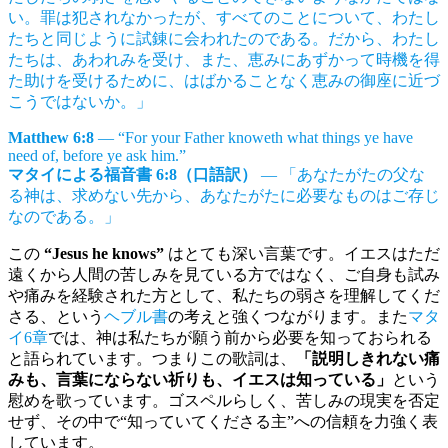
い。罪は犯されなかったが、すべてのことについて、わたし
たちと同じように試錬に会われたのである。だから、わたし
たちは、あわれみを受け、また、恵みにあずかって時機を得
た助けを受けるために、はばかることなく恵みの御座に近づ
こうではないか。」
Matthew 6:8
— “For your Father knoweth what things ye have
need of, before ye ask him.”
マタイによる福音書 6:8（口語訳）
— 「あなたがたの父な
る神は、求めない先から、あなたがたに必要なものはご存じ
なのである。」
この
“Jesus he knows”
はとても深い言葉です。イエスはただ
遠くから人間の苦しみを見ている方ではなく、ご自身も試み
や痛みを経験された方として、私たちの弱さを理解してくだ
さる、という
ヘブル書
の考えと強くつながります。また
マタ
イ6章
では、神は私たちが願う前から必要を知っておられる
と語られています。つまりこの歌詞は、
「説明しきれない痛
みも、言葉にならない祈りも、イエスは知っている」
という
慰めを歌っています。ゴスペルらしく、苦しみの現実を否定
せず、その中で“知っていてくださる主”への信頼を力強く表
しています。