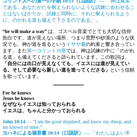
コリント人への第一の手紙 10:13（口語訳）
— 「神は真実
である。あなたがたを耐えられないような試錬に会わせるこ
とはないばかりか、試錬と同時に、それに耐えられるよう
に、のがれる道も備えて下さるのである。」
“he will make a way”
は、ゴスペル音楽でとても大切な信仰
告白です。道が見えない場所、つまり荒野や砂漠のような状
況でも、神が道を造るという
イザヤ書
の約束と響き合ってい
ます。また
第一コリント10章
では、神は試練の中に「のがれ
る道」も備えてくださると語られています。この歌詞は、
「自分には出口が見えなくても、イエスには道が見えてい
る。そして必要なら新しい道を造ってくださる」
という信頼
を歌っています。
For he knows
Jesus he knows
なぜならイエスは知っておられる
イエスは、ちゃんと分かっておられる
John 10:14
— “I am the good shepherd, and know my sheep, and
am known of mine.”
ヨハネによる福音書 10:14（口語訳）
— 「わたしはよい羊