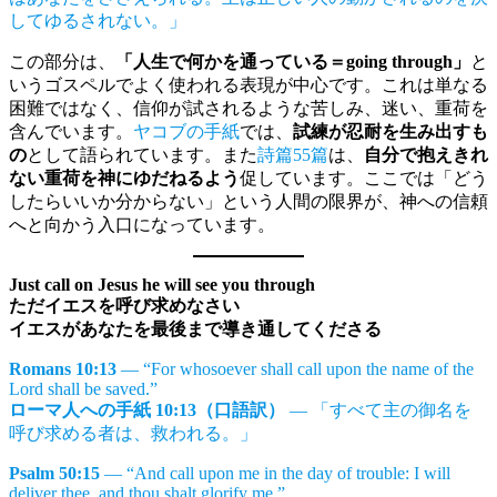
してゆるされない。」
この部分は、
「人生で何かを通っている＝going through」
と
いうゴスペルでよく使われる表現が中心です。これは単なる
困難ではなく、信仰が試されるような苦しみ、迷い、重荷を
含んでいます。
ヤコブの手紙
では、
試練が忍耐を生み出すも
の
として語られています。また
詩篇55篇
は、
自分で抱えきれ
ない重荷を神にゆだねるよう
促しています。ここでは「どう
したらいいか分からない」という人間の限界が、神への信頼
へと向かう入口になっています。
Just call on Jesus he will see you through
ただイエスを呼び求めなさい
イエスがあなたを最後まで導き通してくださる
Romans 10:13
— “For whosoever shall call upon the name of the
Lord shall be saved.”
ローマ人への手紙 10:13（口語訳）
— 「すべて主の御名を
呼び求める者は、救われる。」
Psalm 50:15
— “And call upon me in the day of trouble: I will
deliver thee, and thou shalt glorify me.”