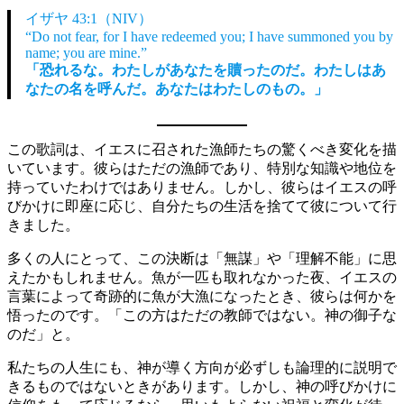
イザヤ 43:1（NIV）
“Do not fear, for I have redeemed you; I have summoned you by
name; you are mine.”
「恐れるな。わたしがあなたを贖ったのだ。わたしはあ
なたの名を呼んだ。あなたはわたしのもの。」
この歌詞は、イエスに召された漁師たちの驚くべき変化を描
いています。彼らはただの漁師であり、特別な知識や地位を
持っていたわけではありません。しかし、彼らはイエスの呼
びかけに即座に応じ、自分たちの生活を捨てて彼について行
きました。
多くの人にとって、この決断は「無謀」や「理解不能」に思
えたかもしれません。魚が一匹も取れなかった夜、イエスの
言葉によって奇跡的に魚が大漁になったとき、彼らは何かを
悟ったのです。「この方はただの教師ではない。神の御子な
のだ」と。
私たちの人生にも、神が導く方向が必ずしも論理的に説明で
きるものではないときがあります。しかし、神の呼びかけに