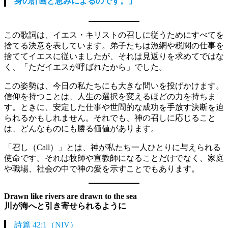
身の計画と恵みによるのです。」
この歌詞は、イエス・キリストの召しに従うためにすべてを
捨てる決意を表しています。弟子たちは漁網や税関の仕事を
捨ててイエスに従いましたが、それは見返りを求めてではな
く、「ただイエスが呼ばれたから」でした。
この姿勢は、今日の私たちにも大きな問いを投げかけます。
信仰を持つことは、人生の選択を変えるほどの力を持ちま
す。ときに、安定した仕事や世間的な成功を手放す決断を迫
られるかもしれません。それでも、神の召しに応じること
は、どんなものにも勝る価値があります。
「召し（Call）」とは、神が私たち一人ひとりに与えられる
使命です。それは牧師や宣教師になることだけでなく、家庭
や職場、社会の中で神の愛を示すことでもあります。
Drawn like rivers are drawn to the sea
川が海へと引き寄せられるように
詩篇 42:1（NIV）