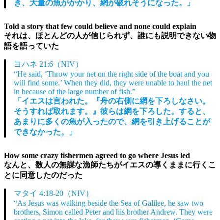
き、大量の魚がかかり、網が破れそうになった。」
Told a story that few could believe and none could explain
それは、ほとんどの人が信じられず、誰にも説明できない物
語を語っていた
ヨハネ 21:6（NIV）
“He said, ‘Throw your net on the right side of the boat and you
will find some.’ When they did, they were unable to haul the net
in because of the large number of fish.”
「イエスは言われた。『舟の右側に網を下ろしなさい。
そうすれば取れます。』彼らは網を下ろした。すると、
あまりに多くの魚が入ったので、網を引き上げることが
できなかった。」
How some crazy fishermen agreed to go where Jesus led
なんと、数人の無謀な漁師たちがイエスの導くままに行くこ
とに同意したのだった
マタイ 4:18-20（NIV）
“As Jesus was walking beside the Sea of Galilee, he saw two
brothers, Simon called Peter and his brother Andrew. They were