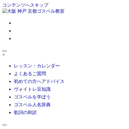
コンテンツへスキップ
ゴスペル 大阪/京都/神戸/東京/名古屋/博多｜Satisfy My Soul
×
大人の部活系ゴスペル受講生募集！初心者も安心無料体験レ
ッスン受付中！自分の声を好きになる
レッスン・カレンダー
よくあるご質問
初めての方へアドバイス
ヴォイトレ豆知識
ゴスペルを学ぼう
ゴスペル人名辞典
歌詞の和訳