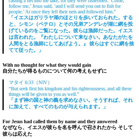
casting a net into the lake, for they were fishermen. ‘Come,
follow me,’ Jesus said, ‘and I will send you out to fish for
people.’ At once they left their nets and followed him.”
「イエスはガリラヤ湖のほとりを歩いておられた。する
と、シモン（ペテロ）とその兄弟アンデレが湖に網を投
げているのをご覧になった。彼らは漁師だった。イエス
は言われた。『わたしについて来なさい。あなたがたを
人間をとる漁師にしてあげよう。』 彼らはすぐに網を捨
てて従った。」
With no thought for what they would gain
自分たちが得るものについて何の考えもせずに
マタイ 6:33（NIV）
“But seek first his kingdom and his righteousness, and all these
things will be given to you as well.”
「まず神の国と神の義を求めなさい。そうすれば、それ
に加えて、すべてのものが与えられます。」
For Jesus had called them by name and they answered
なぜなら、イエスが彼らを名を呼んで召されたから そして
彼らは応えた