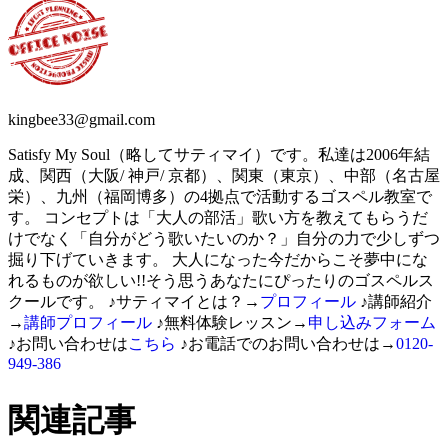
kingbee33@gmail.com
Satisfy My Soul（略してサティマイ）です。私達は2006年結
成、関西（大阪/ 神戸/ 京都）、関東（東京）、中部（名古屋
栄）、九州（福岡博多）の4拠点で活動するゴスペル教室で
す。 コンセプトは「大人の部活」歌い方を教えてもらうだ
けでなく「自分がどう歌いたいのか？」自分の力で少しずつ
掘り下げていきます。 大人になった今だからこそ夢中にな
れるものが欲しい!!そう思うあなたにぴったりのゴスペルス
クールです。 ♪サティマイとは？→
プロフィール
♪講師紹介
→
講師プロフィール
♪無料体験レッスン→
申し込みフォーム
♪お問い合わせは
こちら
♪お電話でのお問い合わせは→
0120-
949-386
関連記事