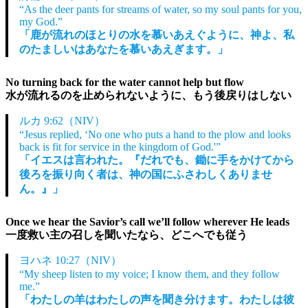
“As the deer pants for streams of water, so my soul pants for you,
my God.”
「鹿が流れのほとりの水を慕いあえぐように、神よ、私
のたましいはあなたを慕いあえぎます。」
No turning back for the water cannot help but flow
水が流れるのを止められないように、もう後戻りはしない
ルカ 9:62（NIV）
“Jesus replied, ‘No one who puts a hand to the plow and looks
back is fit for service in the kingdom of God.'”
「イエスは言われた。『だれでも、鋤に手をかけてから
後ろを振り向く者は、神の国にふさわしくありませ
ん。』」
Once we hear the Savior’s call we’ll follow wherever He leads
一度救い主の召しを聞いたなら、どこへでも従う
ヨハネ 10:27（NIV）
“My sheep listen to my voice; I know them, and they follow
me.”
「わたしの羊はわたしの声を聞き分けます。わたしは彼