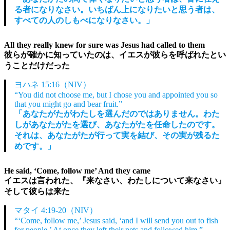
る者になりなさい。いちばん上になりたいと思う者は、
すべての人のしもべになりなさい。」
All they really knew for sure was Jesus had called to them
彼らが確かに知っていたのは、イエスが彼らを呼ばれたとい
うことだけだった
ヨハネ 15:16（NIV）
“You did not choose me, but I chose you and appointed you so
that you might go and bear fruit.”
「あなたがたがわたしを選んだのではありません。わた
しがあなたがたを選び、あなたがたを任命したのです。
それは、あなたがたが行って実を結び、その実が残るた
めです。」
He said, ‘Come, follow me’ And they came
イエスは言われた、『来なさい、わたしについて来なさい』
そして彼らは来た
マタイ 4:19-20（NIV）
“‘Come, follow me,’ Jesus said, ‘and I will send you out to fish
for people.’ At once they left their nets and followed him.”