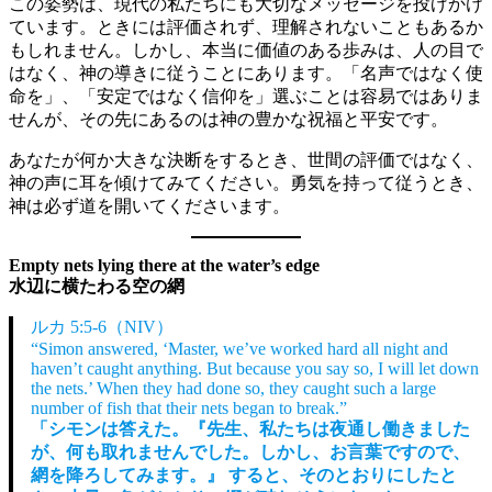
この姿勢は、現代の私たちにも大切なメッセージを投げかけ
ています。ときには評価されず、理解されないこともあるか
もしれません。しかし、本当に価値のある歩みは、人の目で
はなく、神の導きに従うことにあります。「名声ではなく使
命を」、「安定ではなく信仰を」選ぶことは容易ではありま
せんが、その先にあるのは神の豊かな祝福と平安です。
あなたが何か大きな決断をするとき、世間の評価ではなく、
神の声に耳を傾けてみてください。勇気を持って従うとき、
神は必ず道を開いてくださいます。
Empty nets lying there at the water’s edge
水辺に横たわる空の網
ルカ 5:5-6（NIV）
“Simon answered, ‘Master, we’ve worked hard all night and
haven’t caught anything. But because you say so, I will let down
the nets.’ When they had done so, they caught such a large
number of fish that their nets began to break.”
「シモンは答えた。『先生、私たちは夜通し働きました
が、何も取れませんでした。しかし、お言葉ですので、
網を降ろしてみます。』 すると、そのとおりにしたと