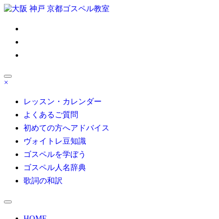
コ
ン
ゴスペル 大阪/京都/神戸/東京/名古屋/博多｜Satisfy My Soul
テ
ン
ツ
へ
ス
キ
×
ッ
大人の部活系ゴスペル受講生募集！初心者も安心無料体験レ
プ
ッスン受付中！自分の声を好きになる
レッスン・カレンダー
よくあるご質問
初めての方へアドバイス
ヴォイトレ豆知識
ゴスペルを学ぼう
ゴスペル人名辞典
歌詞の和訳
HOME