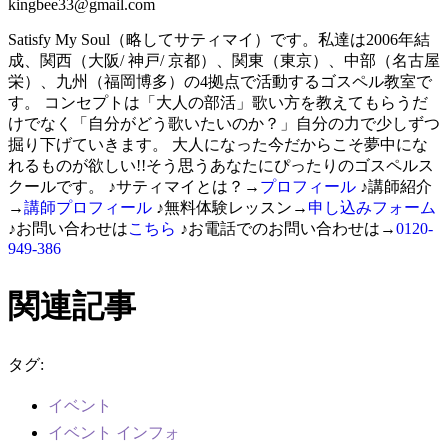
kingbee33@gmail.com
Satisfy My Soul（略してサティマイ）です。私達は2006年結
成、関西（大阪/ 神戸/ 京都）、関東（東京）、中部（名古屋
栄）、九州（福岡博多）の4拠点で活動するゴスペル教室で
す。 コンセプトは「大人の部活」歌い方を教えてもらうだ
けでなく「自分がどう歌いたいのか？」自分の力で少しずつ
掘り下げていきます。 大人になった今だからこそ夢中にな
れるものが欲しい!!そう思うあなたにぴったりのゴスペルス
クールです。 ♪サティマイとは？→
プロフィール
♪講師紹介
→
講師プロフィール
♪無料体験レッスン→
申し込みフォーム
♪お問い合わせは
こちら
♪お電話でのお問い合わせは→
0120-
949-386
関連記事
タグ:
イベント
イベント インフォ