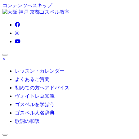
コンテンツへスキップ
ゴスペル 大阪/京都/神戸/東京/名古屋/博多｜Satisfy My Soul
×
大人の部活系ゴスペル受講生募集！初心者も安心無料体験レ
ッスン受付中！自分の声を好きになる
レッスン・カレンダー
よくあるご質問
初めての方へアドバイス
ヴォイトレ豆知識
ゴスペルを学ぼう
ゴスペル人名辞典
歌詞の和訳