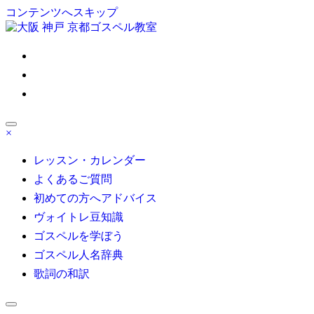
コンテンツへスキップ
ゴスペル 大阪/京都/神戸/東京/名古屋/博多｜Satisfy My Soul
×
大人の部活系ゴスペル受講生募集！初心者も安心無料体験レ
レッスン・カレンダー
よくあるご質問
初めての方へアドバイス
ヴォイトレ豆知識
ゴスペルを学ぼう
ゴスペル人名辞典
歌詞の和訳