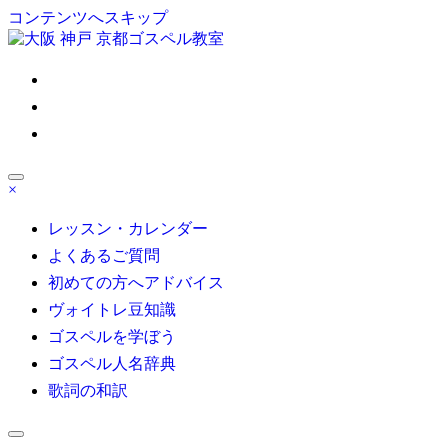
コンテンツへスキップ
ゴスペル 大阪/京都/神戸/東京/名古屋/博多｜Satisfy My Soul
×
大人の部活系ゴスペル受講生募集！初心者も安心無料体験レ
ッスン受付中！自分の声を好きになる
レッスン・カレンダー
よくあるご質問
初めての方へアドバイス
ヴォイトレ豆知識
ゴスペルを学ぼう
ゴスペル人名辞典
歌詞の和訳